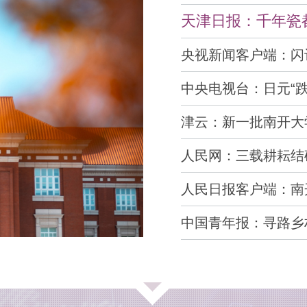
天津日报：千年瓷
央视新闻客户端：闪评
友”还是...
中央电视台：日元“跌
干预汇市...
津云：新一批南开大
全国站点增...
人民网：三载耕耘结
中国”
人民日报客户端：南
建设成果交...
中国青年报：寻路乡