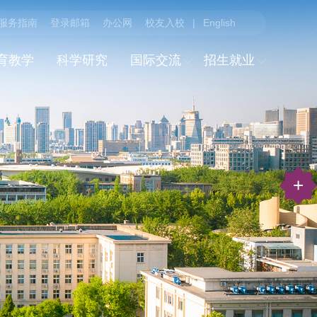
服务指南
登录邮箱
办公网
校友入校
|
English
育教学
科学研究
国际交流
招生就业
+