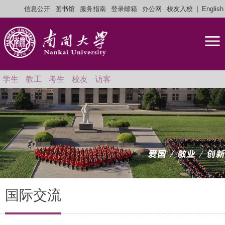
|
信息公开
图书馆
服务指南
登录邮箱
办公网
校友入校
English
学生
教工
考生
校友
访客
国际交流