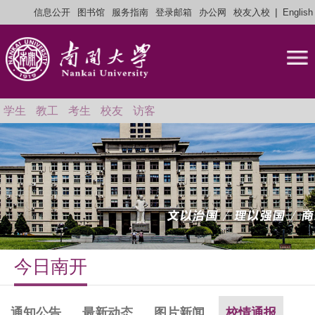
|
信息公开
图书馆
服务指南
登录邮箱
办公网
校友入校
English
学生
教工
考生
校友
访客
今日南开
通知公告
最新动态
图片新闻
校情通报