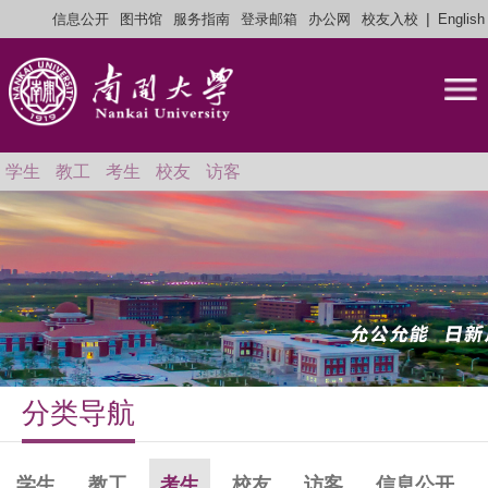
|
信息公开
图书馆
服务指南
登录邮箱
办公网
校友入校
English
学生
教工
考生
校友
访客
分类导航
学生
教工
考生
校友
访客
信息公开