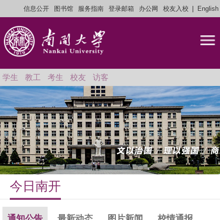
|
信息公开
图书馆
服务指南
登录邮箱
办公网
校友入校
English
学生
教工
考生
校友
访客
今日南开
通知公告
最新动态
图片新闻
校情通报