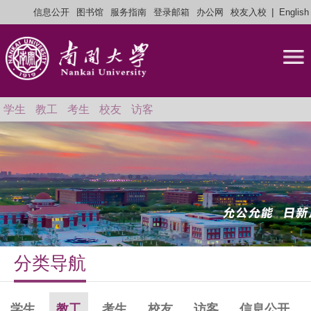
|
信息公开
图书馆
服务指南
登录邮箱
办公网
校友入校
English
学生
教工
考生
校友
访客
分类导航
学生
教工
考生
校友
访客
信息公开