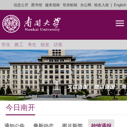
|
信息公开
图书馆
服务指南
登录邮箱
办公网
校友入校
English
学生
教工
考生
校友
访客
今日南开
通知公告
最新动态
图片新闻
校情通报