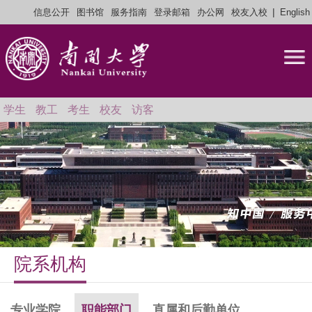
|
信息公开
图书馆
服务指南
登录邮箱
办公网
校友入校
English
学生
教工
考生
校友
访客
院系机构
专业学院
职能部门
直属和后勤单位