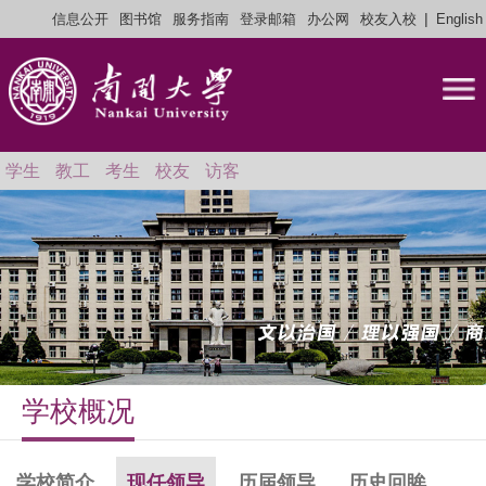
|
信息公开
图书馆
服务指南
登录邮箱
办公网
校友入校
English
学生
教工
考生
校友
访客
学校概况
学校简介
现任领导
历届领导
历史回眸