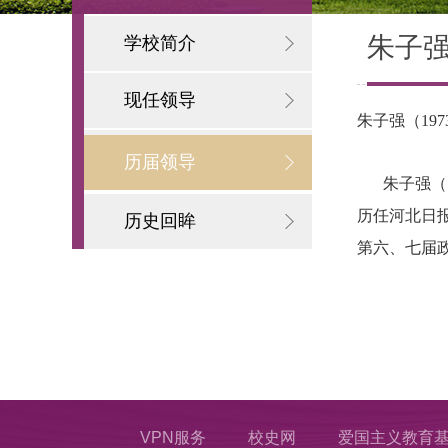
朱子
学校简介
现任领导
朱子强（197
历届领导
朱子强（
历任河北日
历史回眸
第六、七届
VPN服务
校史网
爱国主义教育