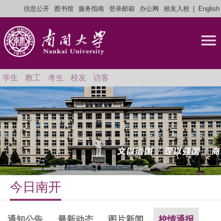
|
信息公开
图书馆
服务指南
登录邮箱
办公网
校友入校
English
学生
教工
考生
校友
访客
今日南开
通知公告
最新动态
图片新闻
校情通报