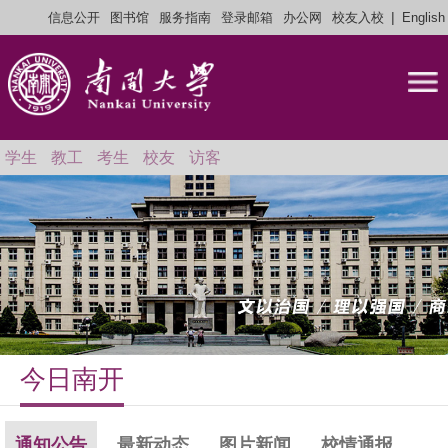
|
信息公开
图书馆
服务指南
登录邮箱
办公网
校友入校
English
学生
教工
考生
校友
访客
今日南开
通知公告
最新动态
图片新闻
校情通报