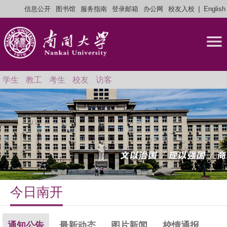
|
信息公开
图书馆
服务指南
登录邮箱
办公网
校友入校
English
学生
教工
考生
校友
访客
今日南开
通知公告
最新动态
图片新闻
校情通报