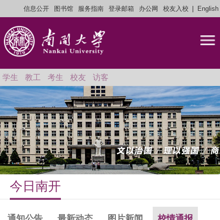
|
信息公开
图书馆
服务指南
登录邮箱
办公网
校友入校
English
学生
教工
考生
校友
访客
今日南开
通知公告
最新动态
图片新闻
校情通报