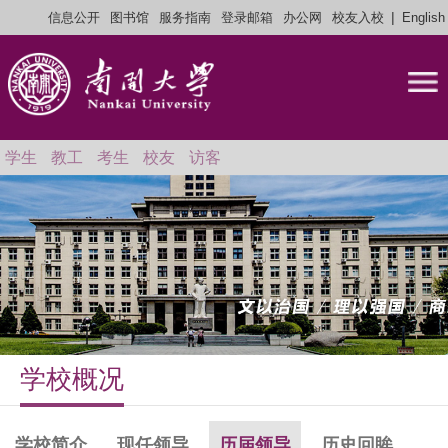
|
信息公开
图书馆
服务指南
登录邮箱
办公网
校友入校
English
学生
教工
考生
校友
访客
学校概况
学校简介
现任领导
历届领导
历史回眸