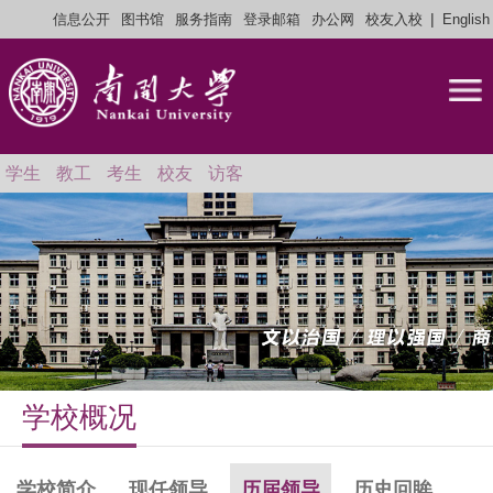
|
信息公开
图书馆
服务指南
登录邮箱
办公网
校友入校
English
学生
教工
考生
校友
访客
学校概况
学校简介
现任领导
历届领导
历史回眸