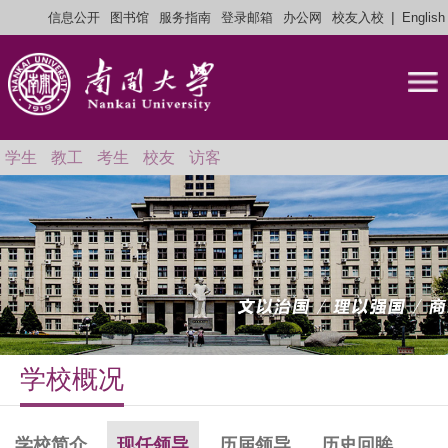
|
信息公开
图书馆
服务指南
登录邮箱
办公网
校友入校
English
学生
教工
考生
校友
访客
学校概况
学校简介
现任领导
历届领导
历史回眸